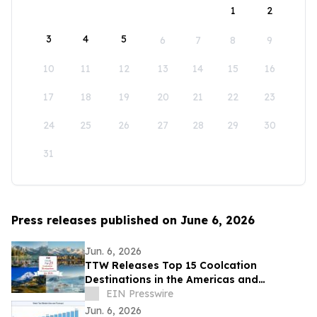
1
2
3
4
5
6
7
8
9
10
11
12
13
14
15
16
17
18
19
20
21
22
23
24
25
26
27
28
29
30
31
Press releases published on June 6, 2026
Jun. 6, 2026
TTW Releases Top 15 Coolcation
Destinations in the Americas and
Caribbean for 2026
EIN Presswire
Jun. 6, 2026