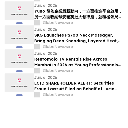
Jun. 6, 2026
Yuno 發佈企業最新動向，一方面推進平台啟用，
另一方面吸納幣安精英壯大領導層，並積極佈局全
球預測市場增長
GlobeNewswire
Jun. 6, 2026
SKG Launches PS700 Neck Massager,
Bringing Deep Kneading, Layered Heat,
and Immersive Audio to Everyday
GlobeNewswire
Recovery
Jun. 6, 2026
Rentomojo TV Rentals Rise Across
Mumbai in 2026 as Young Professionals
and Short-Term Renters Reconsider The
GlobeNewswire
Prohibitive Cost of Television Ownership
Jun. 6, 2026
LCID SHAREHOLDER ALERT: Securities
Fraud Lawsuit Filed on Behalf of Lucid
Group, Inc. Investors - Contact Kirby
GlobeNewswire
McInerney LLP by July 28, 2026