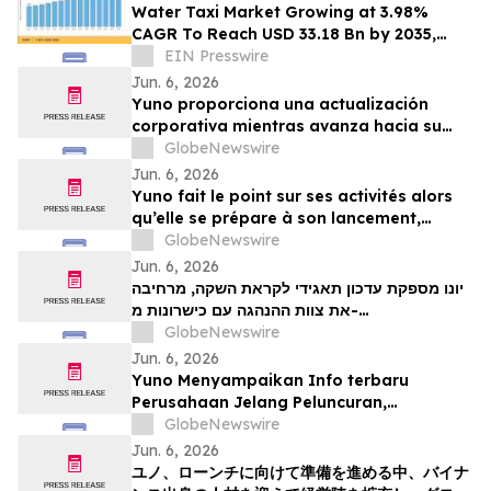
Water Taxi Market Growing at 3.98%
CAGR To Reach USD 33.18 Bn by 2035,
Electric Fleets, Tourism Boom, & Transit
EIN Presswire
Mandates
Jun. 6, 2026
Yuno proporciona una actualización
corporativa mientras avanza hacia su
lanzamiento, amplía su equipo directivo
GlobeNewswire
con talento proveniente de Binance y se
Jun. 6, 2026
posiciona para el crecimiento global de
Yuno fait le point sur ses activités alors
los mercados de predicción
qu’elle se prépare à son lancement,
enrichit son équipe de direction de
GlobeNewswire
talents issus de Binance et se positionne
Jun. 6, 2026
pour tirer parti de l’essor mondial du
יונו מספקת עדכון תאגידי לקראת השקה, מרחיבה
marché prédictifs
את צוות ההנהגה עם כישרונות מ-
GlobeNewswire
Binanceוממקמת עמדות לצמיחת שוק חיזוי עולמי
Jun. 6, 2026
Yuno Menyampaikan Info terbaru
Perusahaan Jelang Peluncuran,
Memperluas Tim Pemimpin dengan
GlobeNewswire
Talenta dari Binance, dan Bersiap
Jun. 6, 2026
Mendorong Pertumbuhan Pasar Prediksi
ユノ、ローンチに向けて準備を進める中、バイナ
Global