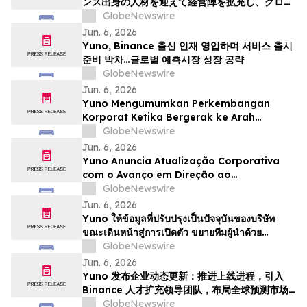
ンス出身の人材を迎えて経営陣を拡充し、グロー
バルな予測市場の成長に向けた体制を整える
GlobeNewswire
Jun. 6, 2026
Yuno, Binance 출신 인재 영입하며 서비스 출시
준비 박차…글로벌 예측시장 성장 공략
GlobeNewswire
Jun. 6, 2026
Yuno Mengumumkan Perkembangan
Korporat Ketika Bergerak ke Arah
Pelancaran, Memperkukuhkan Pasukan
GlobeNewswire
Kepimpinan dengan Bakat dari Binance
Jun. 6, 2026
dan Bersedia untuk Pertumbuhan
Yuno Anuncia Atualização Corporativa
Pasaran Ramalan Global
com o Avanço em Direção ao
Lançamento, Expande a Equipe de
GlobeNewswire
Liderança com Talentos da Binance, e Se
Jun. 6, 2026
Posiciona para o Crescimento do
Yuno ให้ข้อมูลที่ปรับปรุงเป็นปัจจุบันของบริษัท
Mercado Global de Previsões
ขณะเดินหน้าสู่การเปิดตัว ขยายทีมผู้นำด้วย
บุคลากรที่มีความสามารถจาก Binance และวาง
GlobeNewswire
ตำแหน่งเพื่อรองรับการเติบโตของตลาดการคาดกา
Jun. 6, 2026
รณ์ทั่วโล…
Yuno 发布企业动态更新：推进上线进程，引入
Binance 人才扩充领导团队，布局全球预测市场
增长
GlobeNewswire